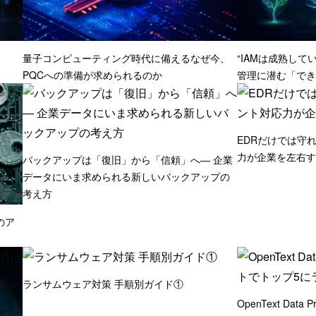
量子コンピューティング時代に備えるなぜ今、
“IAMは成熟して
PQCへの準備が求められるのか
管理に潜む「でき
EDRだけでは守
力が企業を左右す
バックアップは「復旧」から「信頼」へ― 企業
データにいま求められる新しいバックアップの
考え方
のア
ランサムウェア対策 手順別ガイド①
OpenText Dat