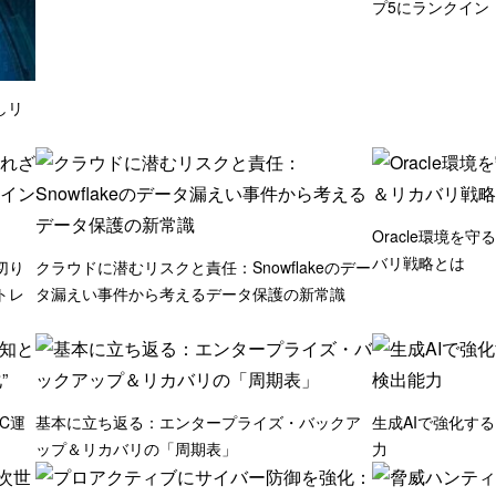
プ5にランクイン
しリ
Oracle環境を
バリ戦略とは
切り
クラウドに潜むリスクと責任：Snowflakeのデー
トレ
タ漏えい事件から考えるデータ保護の新常識
C運
基本に立ち返る：エンタープライズ・バックア
生成AIで強化す
ップ＆リカバリの「周期表」
力