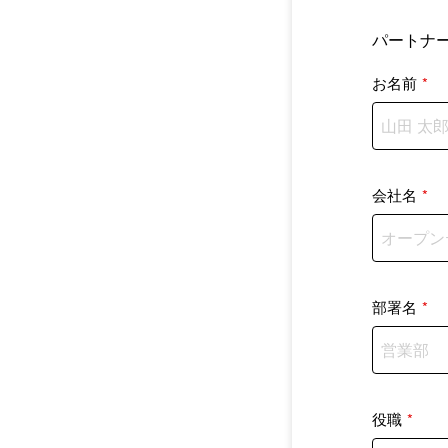
パートナ
お名前
*
会社名
*
部署名
*
役職
*