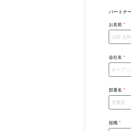
パートナ
お名前
*
会社名
*
部署名
*
役職
*