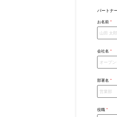
パートナ
お名前
*
会社名
*
部署名
*
役職
*